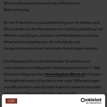
Wirtschaftsunternehmen in der öffentlichen
Wahrnehmung.
Bei der Prävention und Aufarbeitung von Straftaten und
Missständen ist die Messezentrum Salzburg GmbH auf die
Mithilfe von Bürgern, Kunden und Mitarbeitern und jede
Mitarbeiterin angewiesen, die Umstände und
Verdachtsmomente auf kriminelle Handlungen melden.
Die Meldung wirtschaftskrimineller Straftaten und
unternehmensschädigender Handlungen kann per E-Mail
Benachrichtigung unter
hinweisgeber@mzs.at
erfolgen.
Verunglimpfungen, böse Nachrede oder Diffamierungen
von Mitarbeitern oder Kunden haben in unserem Konzern
keinen Platz! Bewusst falsche oder gezielt
verleumderische Hinweise oder Informationen passen
nicht zu unserem Werteverständnis.