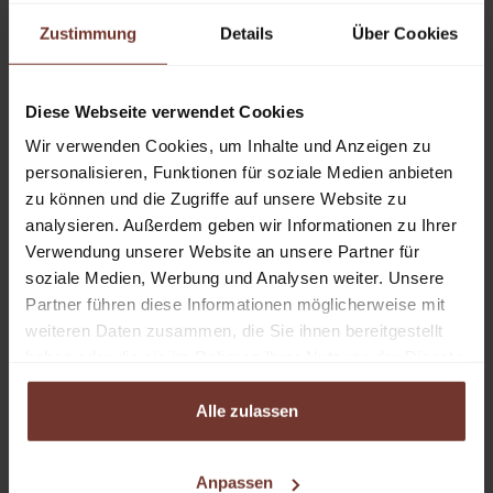
Zustimmung
Details
Über Cookies
Wichtig!
Hinweisgeber, die aus ethischen und moralischen Gründen
Diese Webseite verwendet Cookies
einen Missstand melden, sind keine Denunzianten! Mit
Hilfe von diesen Informationen können die
Wir verwenden Cookies, um Inhalte und Anzeigen zu
personalisieren, Funktionen für soziale Medien anbieten
rechtsstaatlichen Werte unseres Landes bewahrt werden
zu können und die Zugriffe auf unsere Website zu
und Schaden von der Wirtschaft in Österreich fern
analysieren. Außerdem geben wir Informationen zu Ihrer
gehalten werden.
Verwendung unserer Website an unsere Partner für
soziale Medien, Werbung und Analysen weiter. Unsere
Schutz der Hinweisgeber
Partner führen diese Informationen möglicherweise mit
Eingehende Meldungen werden streng vertraulich
weiteren Daten zusammen, die Sie ihnen bereitgestellt
behandelt und sind Dritten nicht zugänglich! Dem
haben oder die sie im Rahmen Ihrer Nutzung der Dienste
Hinweisgeber darf und wird in keiner Weise ein Nachteil
gesammelt haben.
Alle zulassen
durch seine Hinweisabgabe erwachsen.
Warum ist die Abgabe einer Meldung wichtig?
Anpassen