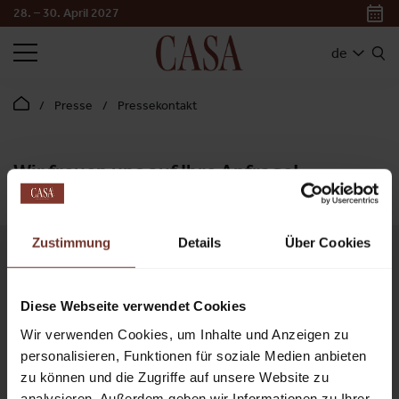
28. – 30. April 2027
SUCHEN
de
Presse
Pressekontakt
Wir freuen uns auf Ihre Anfrage!
Zustimmung
Details
Über Cookies
KONTAKT
Messezentrum Salzburg GmbH
Diese Webseite verwendet Cookies
Mail:
casa@mzs.at
Wir verwenden Cookies, um Inhalte und Anzeigen zu
Am Messezentrum 1
personalisieren, Funktionen für soziale Medien anbieten
5020 Salzburg
zu können und die Zugriffe auf unsere Website zu
Österreich
analysieren. Außerdem geben wir Informationen zu Ihrer