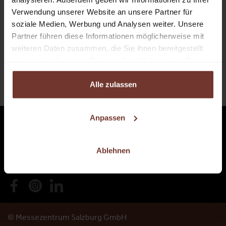
Verwendung unserer Website an unsere Partner für
soziale Medien, Werbung und Analysen weiter. Unsere
ANSPRECHPARTNER FINDEN
Partner führen diese Informationen möglicherweise mit
weiteren Daten zusammen, die Sie ihnen bereitgestellt
haben oder die sie im Rahmen Ihrer Nutzung der Dienste
gesammelt haben.
ZU DEN ANFAHRTSINFOS
Alle zulassen
Anpassen
Ablehnen
© Messezentrum Salzburg GmbH