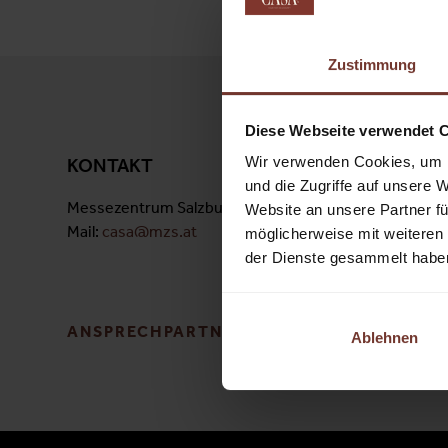
Zustimmung
Diese Webseite verwendet 
Wir verwenden Cookies, um I
KONTAKT
und die Zugriffe auf unsere 
Messezentrum Salzburg GmbH
Am Messe
Website an unsere Partner fü
Mail:
casa@mzs.at
5020 Salz
möglicherweise mit weiteren
Österreic
der Dienste gesammelt habe
ANSPRECHPARTNER FINDEN
Ablehnen